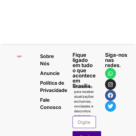
Fique
Siga-nos
Sobre
ligado
nas
Nós
em tudo
redes.
o que
Anuncie
acontece
em
Política de
Brasília
Inscreva-se
Privacidade
para receber
atualizações
Fale
exclusivas,
Conosco
novidades e
descontos
exclusivos.