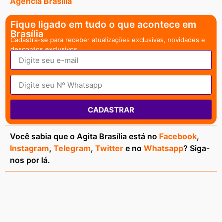
Agencia Brasília
Fique ligado em tudo o que acontece em
Brasília
Cadastra-se para receber atualizações exclusivas, novidades e
descontos exclusivos.
CADASTRAR
Você sabia que o Agita Brasília está no
Facebook
,
Instagram
,
Telegram
,
Twitter
e no
Whatsapp
? Siga-
nos por lá.