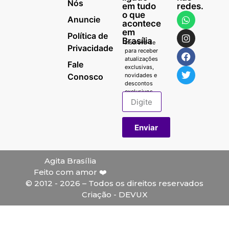
Nós
em tudo
redes.
o que
Anuncie
acontece
em
Política de
Brasília
Inscreva-se
Privacidade
para receber
atualizações
Fale
exclusivas,
Conosco
novidades e
descontos
exclusivos.
Enviar
Agita Brasília
Feito com amor ❤️
© 2012 - 2026 – Todos os direitos reservados
Criação - DEVUX