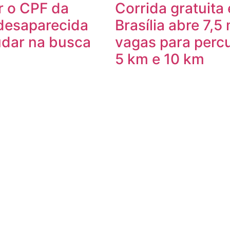
r o CPF da
Corrida gratuita
desaparecida
Brasília abre 7,5 
udar na busca
vagas para perc
5 km e 10 km