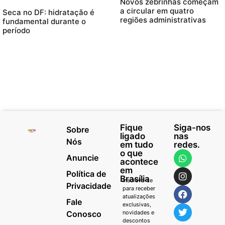
Novos zebrinhas começam
a circular em quatro
Seca no DF: hidratação é
regiões administrativas
fundamental durante o
período
Fique
Siga-nos
Sobre
ligado
nas
Nós
em tudo
redes.
o que
Anuncie
acontece
em
Política de
Brasília
Inscreva-se
Privacidade
para receber
atualizações
Fale
exclusivas,
Conosco
novidades e
descontos