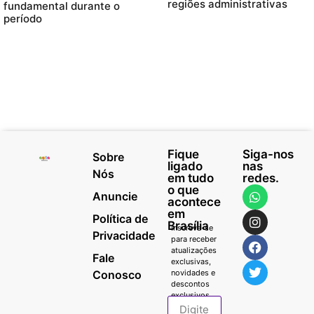
regiões administrativas
fundamental durante o
período
Fique
Siga-nos
Sobre
ligado
nas
Nós
em tudo
redes.
o que
Anuncie
acontece
em
Política de
Brasília
Inscreva-se
Privacidade
para receber
atualizações
Fale
exclusivas,
Conosco
novidades e
descontos
exclusivos.