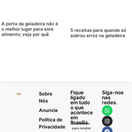
A porta da geladeira não é
o melhor lugar para este
5 receitas para quando só
alimento; veja por quê
sobrou arroz na geladeira
Fique
Siga-nos
Sobre
ligado
nas
Nós
em tudo
redes.
o que
Anuncie
acontece
em
Política de
Brasília
Inscreva-se
Privacidade
para receber