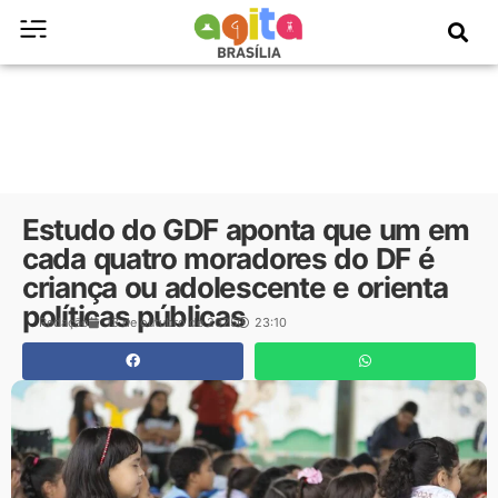
Estudo do GDF aponta que um em
cada quatro moradores do DF é
criança ou adolescente e orienta
políticas públicas
Redação
13 de outubro de 2025
23:10