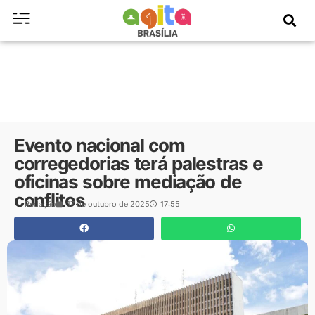
Evento nacional com
corregedorias terá palestras e
oficinas sobre mediação de
conflitos
Redação
17 de outubro de 2025
17:55