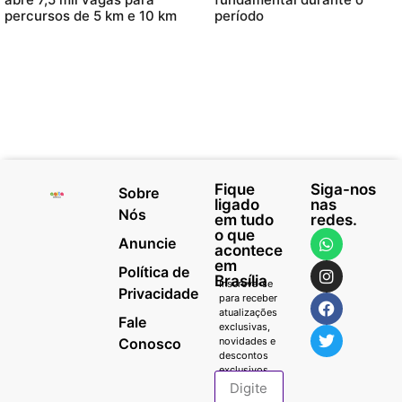
percursos de 5 km e 10 km
período
Fique
Siga-nos
Sobre
ligado
nas
Nós
em tudo
redes.
o que
Anuncie
acontece
em
Política de
Brasília
Inscreva-se
Privacidade
para receber
atualizações
Fale
exclusivas,
Conosco
novidades e
descontos
exclusivos.