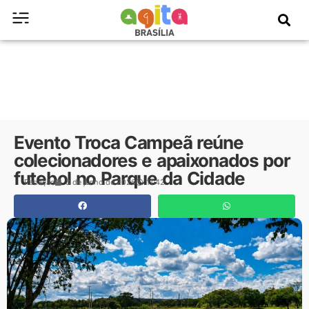
Evento Troca Campeã reúne
colecionadores e apaixonados por
futebol no Parque da Cidade
Redação
3 de junho de 2026
11:42