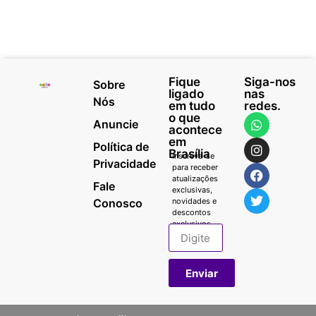
Fique
Siga-nos
Sobre
ligado
nas
Nós
em tudo
redes.
o que
Anuncie
acontece
em
Política de
Brasília
Inscreva-se
Privacidade
para receber
atualizações
Fale
exclusivas,
Conosco
novidades e
descontos
exclusivos.
Enviar