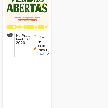
JUN
SET
12
Na Praia
27
18:00
Festival
2026
NA
PRAIA
PARQUE,
BRASÍLIA