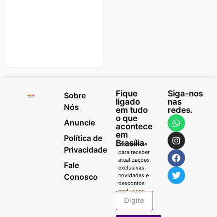
Fique
Siga-nos
Sobre
ligado
nas
Nós
em tudo
redes.
o que
Anuncie
acontece
em
Política de
Brasília
Inscreva-se
Privacidade
para receber
atualizações
Fale
exclusivas,
Conosco
novidades e
descontos
exclusivos.