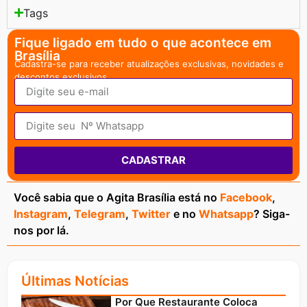
Tags
Fique ligado em tudo o que acontece em
Brasília
Cadastra-se para receber atualizações exclusivas, novidades e
descontos exclusivos.
CADASTRAR
Você sabia que o Agita Brasília está no
Facebook
,
Instagram
,
Telegram
,
Twitter
e no
Whatsapp
? Siga-
nos por lá.
Últimas Notícias
Por Que Restaurante Coloca