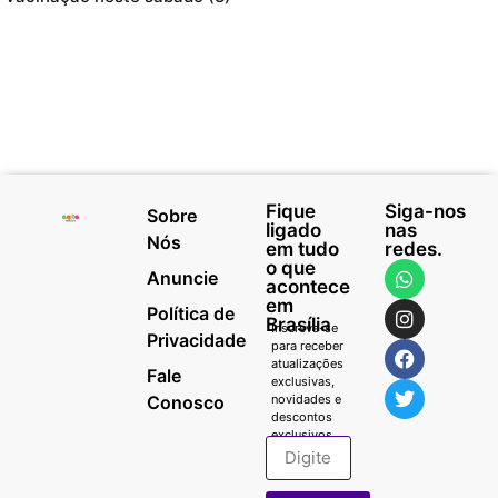
Fique
Siga-nos
Sobre
ligado
nas
Nós
em tudo
redes.
o que
Anuncie
acontece
em
Política de
Brasília
Inscreva-se
Privacidade
para receber
atualizações
Fale
exclusivas,
Conosco
novidades e
descontos
exclusivos.