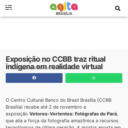
Exposição no CCBB traz ritual
indígena em realidade virtual
Redação
22 de setembro de 2025
14:48
O Centro Cultural Banco do Brasil Brasília (CCBB
Brasília) recebe até 2 de novembro a
exposição
Vetores-Vertentes: Fotógrafas do Pará
,
que alia a força da fotografia amazônica a recursos
tecnológicos de última geração. A mostra aposta em