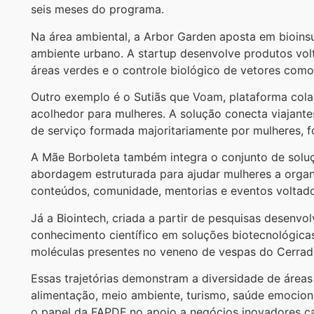
seis meses do programa.
Na área ambiental, a Arbor Garden aposta em bioins
ambiente urbano. A startup desenvolve produtos vol
áreas verdes e o controle biológico de vetores com
Outro exemplo é o Sutiãs que Voam, plataforma colab
acolhedor para mulheres. A solução conecta viajante
de serviço formada majoritariamente por mulheres, f
A Mãe Borboleta também integra o conjunto de solu
abordagem estruturada para ajudar mulheres a organ
conteúdos, comunidade, mentorias e eventos voltad
Já a Biointech, criada a partir de pesquisas desenvol
conhecimento científico em soluções biotecnológica
moléculas presentes no veneno de vespas do Cerrado
Essas trajetórias demonstram a diversidade de áreas 
alimentação, meio ambiente, turismo, saúde emocion
o papel da FAPDF no apoio a negócios inovadores c