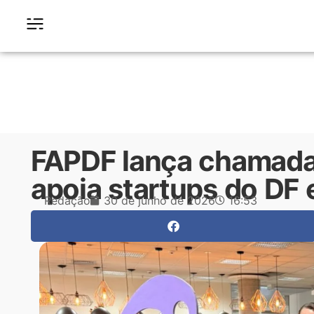
FAPDF lança chamada 
apoia startups do DF 
Redação
30 de junho de 2026
16:53