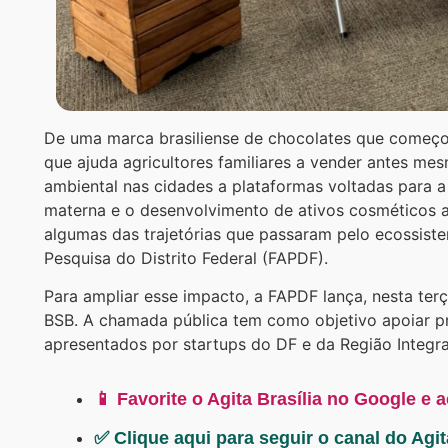
De uma marca brasiliense de chocolates que começou
que ajuda agricultores familiares a vender antes me
ambiental nas cidades a plataformas voltadas para a
materna e o desenvolvimento de ativos cosméticos a
algumas das trajetórias que passaram pelo ecossist
Pesquisa do Distrito Federal (FAPDF).
Para ampliar esse impacto, a FAPDF lança, nesta terça
BSB. A chamada pública tem como objetivo apoiar p
apresentados por startups do DF e da Região Integr
📱 Favorite o Agita Brasília no Google e 
✅ Clique aqui para seguir o canal do Agi