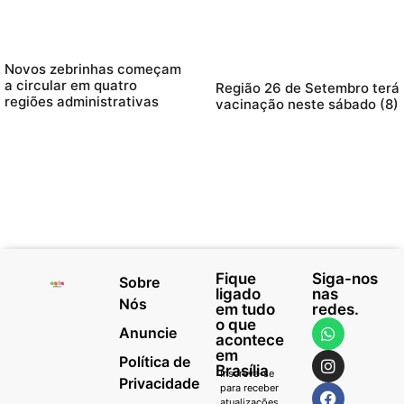
Novos zebrinhas começam
a circular em quatro
Região 26 de Setembro terá
regiões administrativas
vacinação neste sábado (8)
Fique
Siga-nos
Sobre
ligado
nas
Nós
em tudo
redes.
o que
Anuncie
acontece
em
Política de
Brasília
Inscreva-se
Privacidade
para receber
atualizações