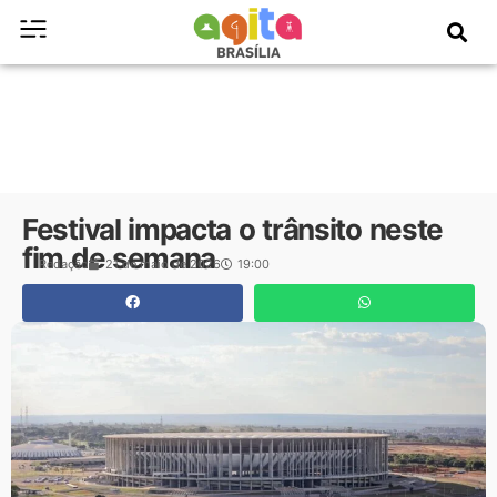
Festival impacta o trânsito neste
fim de semana
Redação
21 de maio de 2026
19:00