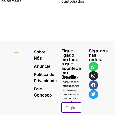
de semana
custodiados
Fique
Siga-nos
Sobre
ligado
nas
Nós
em tudo
redes.
o que
Anuncie
acontece
em
Política de
Brasília
Inscreva-se
Privacidade
para receber
atualizações
Fale
exclusivas,
Conosco
novidades e
descontos
exclusivos.