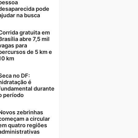
pessoa
desaparecida pode
ajudar na busca
Corrida gratuita em
Brasília abre 7,5 mil
vagas para
percursos de 5 km e
10 km
Seca no DF:
hidratação é
fundamental durante
o período
Novos zebrinhas
começam a circular
em quatro regiões
administrativas