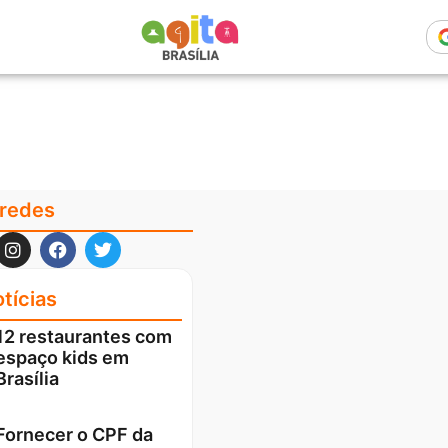
 redes
tícias
12 restaurantes com
espaço kids em
Brasília
Fornecer o CPF da