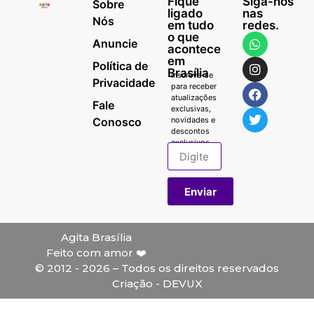
Fique
Siga-nos
Sobre
ligado
nas
Nós
em tudo
redes.
o que
Anuncie
acontece
em
Política de
Brasília
Inscreva-se
Privacidade
para receber
atualizações
Fale
exclusivas,
Conosco
novidades e
descontos
exclusivos.
Enviar
Agita Brasília
Feito com amor ❤️
© 2012 - 2026 – Todos os direitos reservados
Criação - DEVUX