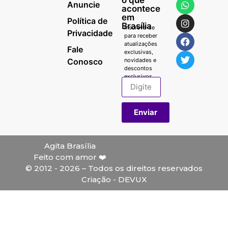
o que
Anuncie
acontece
em
Política de
Brasília
Inscreva-se
Privacidade
para receber
atualizações
Fale
exclusivas,
Conosco
novidades e
descontos
exclusivos.
Enviar
Agita Brasília
Feito com amor ❤️
© 2012 - 2026 – Todos os direitos reservados
Criação - DEVUX