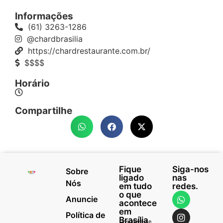
Informações
(61) 3263-1286
@chardbrasilia
https://chardrestaurante.com.br/
$$$$
Horário
Compartilhe
Fique
Siga-nos
Sobre
ligado
nas
Nós
em tudo
redes.
o que
Anuncie
acontece
em
Política de
Brasília
Inscreva-se