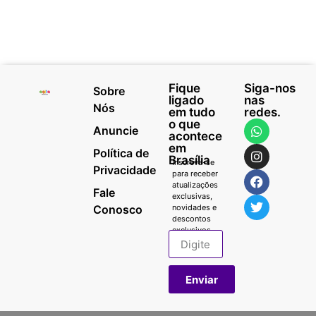
Fique
Siga-nos
Sobre
ligado
nas
Nós
em tudo
redes.
o que
Anuncie
acontece
em
Política de
Brasília
Inscreva-se
Privacidade
para receber
atualizações
Fale
exclusivas,
Conosco
novidades e
descontos
exclusivos.
Enviar