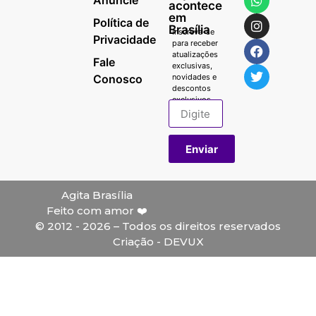
acontece
em
Política de
Brasília
Inscreva-se
Privacidade
para receber
atualizações
Fale
exclusivas,
Conosco
novidades e
descontos
exclusivos.
Enviar
Agita Brasília
Feito com amor ❤️
© 2012 - 2026 – Todos os direitos reservados
Criação - DEVUX