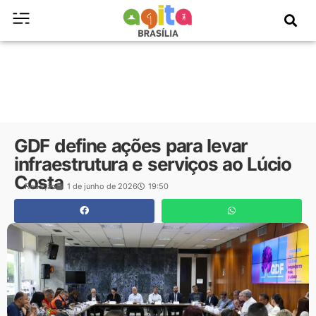
GDF define ações para levar
infraestrutura e serviços ao Lúcio
Costa
Redação
1 de junho de 2026
19:50