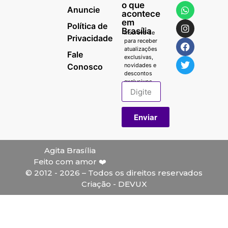
o que
Anuncie
acontece
em
Política de
Brasília
Inscreva-se
Privacidade
para receber
atualizações
Fale
exclusivas,
Conosco
novidades e
descontos
exclusivos.
Enviar
Agita Brasília
Feito com amor ❤️
© 2012 - 2026 – Todos os direitos reservados
Criação - DEVUX