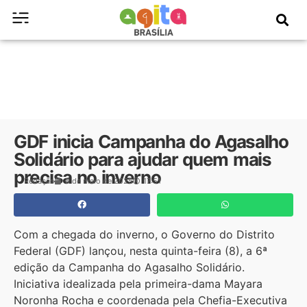
GDF inicia Campanha do Agasalho
Solidário para ajudar quem mais
precisa no inverno
Redação
8 de maio de 2025
17:51
Com a chegada do inverno, o Governo do Distrito
Federal (GDF) lançou, nesta quinta-feira (8), a 6ª
edição da Campanha do Agasalho Solidário.
Iniciativa idealizada pela primeira-dama Mayara
Noronha Rocha e coordenada pela Chefia-Executiva