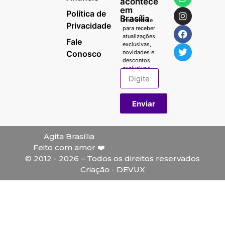
acontece
em
Política de
Brasília
Inscreva-se
Privacidade
para receber
atualizações
Fale
exclusivas,
Conosco
novidades e
descontos
exclusivos.
Enviar
Agita Brasília
Feito com amor ❤️
© 2012 - 2026 – Todos os direitos reservados
Criação - DEVUX