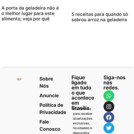
A porta da geladeira não é
o melhor lugar para este
5 receitas para quando só
alimento; veja por quê
sobrou arroz na geladeira
Fique
Siga-nos
Sobre
ligado
nas
Nós
em tudo
redes.
o que
Anuncie
acontece
em
Política de
Brasília
Inscreva-se
Privacidade
para receber
atualizações
Fale
exclusivas,
Conosco
novidades e
descontos