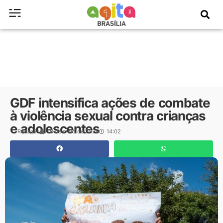
GDF intensifica ações de combate
à violência sexual contra crianças
e adolescentes
Redação
18 de maio de 2026
14:02