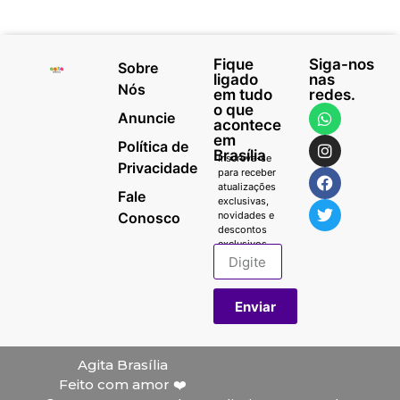
Fique
Siga-nos
Sobre
ligado
nas
Nós
em tudo
redes.
o que
Anuncie
acontece
em
Política de
Brasília
Inscreva-se
Privacidade
para receber
atualizações
Fale
exclusivas,
Conosco
novidades e
descontos
exclusivos.
Enviar
Agita Brasília
Feito com amor ❤️