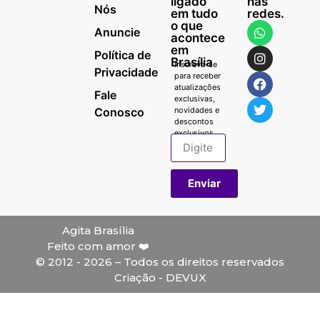
ligado
nas
Nós
em tudo
redes.
o que
Anuncie
acontece
em
Política de
Brasília
Inscreva-se
Privacidade
para receber
atualizações
Fale
exclusivas,
Conosco
novidades e
descontos
exclusivos.
Enviar
Agita Brasília
Feito com amor ❤️
© 2012 - 2026 – Todos os direitos reservados
Criação - DEVUX