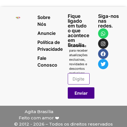
Fique
Siga-nos
Sobre
ligado
nas
Nós
em tudo
redes.
o que
Anuncie
acontece
em
Política de
Brasília
Inscreva-se
Privacidade
para receber
atualizações
Fale
exclusivas,
Conosco
novidades e
descontos
exclusivos.
Enviar
Agita Brasília
Feito com amor ❤️
© 2012 - 2026 – Todos os direitos reservados