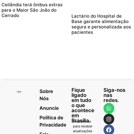
Ceilândia terá ônibus extras
para o Maior São João do
Cerrado
Lactário do Hospital de
Base garante alimentação
segura e personalizada aos
pacientes
Fique
Siga-nos
Sobre
ligado
nas
Nós
em tudo
redes.
o que
Anuncie
acontece
em
Política de
Brasília
Inscreva-se
Privacidade
para receber
atualizações