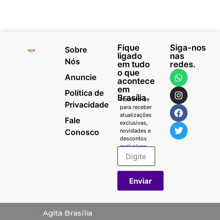
Fique
Siga-nos
Sobre
ligado
nas
Nós
em tudo
redes.
o que
Anuncie
acontece
em
Política de
Brasília
Inscreva-se
Privacidade
para receber
atualizações
Fale
exclusivas,
Conosco
novidades e
descontos
exclusivos.
Enviar
Agita Brasília