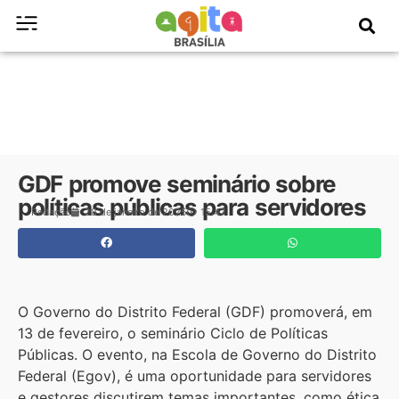
GDF promove seminário sobre
políticas públicas para servidores
Redação
28 de janeiro de 2025
15:47
O Governo do Distrito Federal (GDF) promoverá, em
13 de fevereiro, o seminário Ciclo de Políticas
Públicas. O evento, na Escola de Governo do Distrito
Federal (Egov), é uma oportunidade para servidores
e gestores discutirem temas importantes, como ética