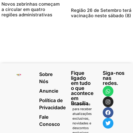
Novos zebrinhas começam
a circular em quatro
Região 26 de Setembro terá
regiões administrativas
vacinação neste sábado (8)
Fique
Siga-nos
Sobre
ligado
nas
Nós
em tudo
redes.
o que
Anuncie
acontece
em
Política de
Brasília
Inscreva-se
Privacidade
para receber
atualizações
Fale
exclusivas,
Conosco
novidades e
descontos
exclusivos.