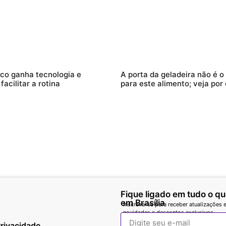
ilco ganha tecnologia e
A porta da geladeira não é o
acilitar a rotina
para este alimento; veja por
Fique ligado em tudo o q
em Brasília
Inscreva-se para receber atualizações e
novidades e descontos exclusivos.
Privacidade