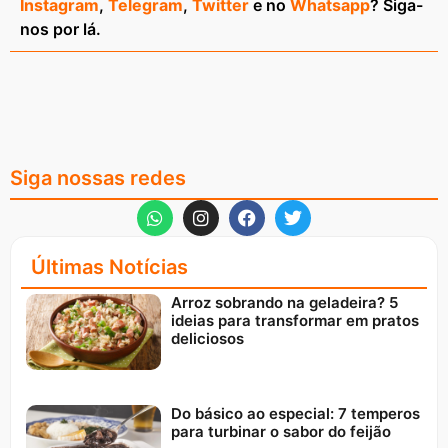
Instagram
,
Telegram
,
Twitter
e no
Whatsapp
? Siga-
nos por lá.
Siga nossas redes
Últimas Notícias
Arroz sobrando na geladeira? 5
ideias para transformar em pratos
deliciosos
Do básico ao especial: 7 temperos
para turbinar o sabor do feijão