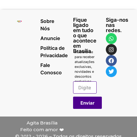
Fique
Siga-nos
Sobre
ligado
nas
Nós
em tudo
redes.
o que
Anuncie
acontece
em
Política de
Brasília
Inscreva-se
Privacidade
para receber
atualizações
Fale
exclusivas,
Conosco
novidades e
descontos
exclusivos.
Enviar
Agita Brasília
Feito com amor ❤️
© 2012 - 2026 – Todos os direitos reservados