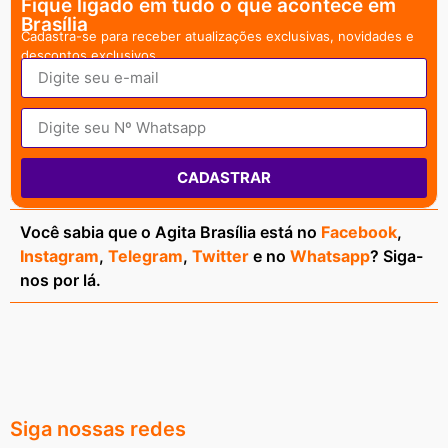
Fique ligado em tudo o que acontece em
Brasília
Cadastra-se para receber atualizações exclusivas, novidades e
descontos exclusivos.
CADASTRAR
Você sabia que o Agita Brasília está no
Facebook
,
Instagram
,
Telegram
,
Twitter
e no
Whatsapp
? Siga-
nos por lá.
Siga nossas redes