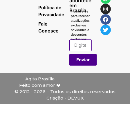
acontece
em
Política de
Brasília
Inscreva-se
Privacidade
para receber
atualizações
Fale
exclusivas,
Conosco
novidades e
descontos
exclusivos.
Enviar
Agita Brasília
Feito com amor ❤️
© 2012 - 2026 – Todos os direitos reservados
Criação - DEVUX