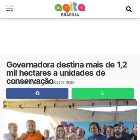
Governadora destina mais de 1,2
mil hectares a unidades de
conservação
Redação
3 de julho de 2026
19:50