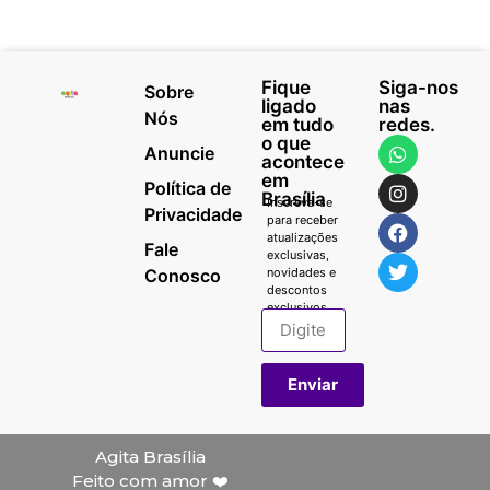
Fique
Siga-nos
Sobre
ligado
nas
Nós
em tudo
redes.
o que
Anuncie
acontece
em
Política de
Brasília
Inscreva-se
Privacidade
para receber
atualizações
Fale
exclusivas,
Conosco
novidades e
descontos
exclusivos.
Enviar
Agita Brasília
Feito com amor ❤️