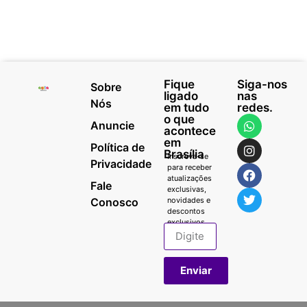
Fique
Siga-nos
Sobre
ligado
nas
Nós
em tudo
redes.
o que
Anuncie
acontece
em
Política de
Brasília
Inscreva-se
Privacidade
para receber
atualizações
Fale
exclusivas,
Conosco
novidades e
descontos
exclusivos.
Enviar