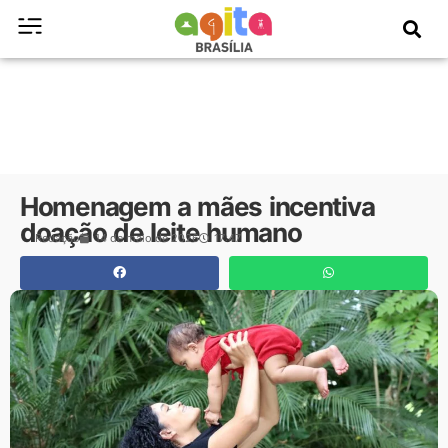
Homenagem a mães incentiva
doação de leite humano
Redação
14 de maio de 2026
17:47