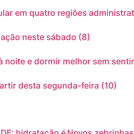
ar em quatro regiões administrat
nação neste sábado (8)
à noite e dormir melhor sem senti
rtir desta segunda-feira (10)
DF: hidratação é
Novos zebrinhas