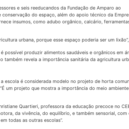
fessores e seis reeducandos da Fundação de Amparo ao
e conservação do espaço, além do apoio técnico da Empre
ornece insumos, como adubo orgânico, calcário, ferramenta
icultura urbana, porque esse espaço poderia ser um lixão”,
 é possível produzir alimentos saudáveis e orgânicos em ár
eto também revela a importância sanitária da agricultura ur
e a escola é considerada modelo no projeto de horta comun
a. “É um projeto que mostra a importância do meio ambient
stiane Quartieri, professora da educação precoce no CEE
otora, da vivência, do equilíbrio, e também sensorial, com
 em todas as outras escolas”.