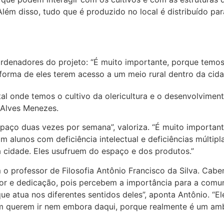
Além disso, tudo que é produzido no local é distribuído p
rdenadores do projeto:
“É muito importante, porque temos
a forma de eles terem acesso a um meio rural dentro da cid
l onde temos o cultivo da olericultura e o desenvolvimen
 Alves Menezes.
paço duas vezes por semana”, valoriza. “É muito important
alunos com deficiência intelectual e deficiências múltipla
 cidade. Eles usufruem do espaço e dos produtos.”
o professor de Filosofia Antônio Francisco da Silva. Cab
mor e dedicação, pois percebem a importância para a comu
e atua nos diferentes sentidos deles”, aponta Antônio. “El
em querem ir nem embora daqui, porque realmente é um am