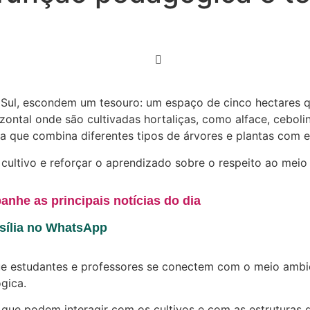
2 Sul, escondem um tesouro: um espaço de cinco hectares 
ontal onde são cultivadas hortaliças, como alface, cebolin
 que combina diferentes tipos de árvores e plantas com espé
ultivo e reforçar o aprendizado sobre o respeito ao meio a
anhe as principais notícias do dia
asília no WhatsApp
que estudantes e professores se conectem com o meio ambi
gica.
que podem interagir com os cultivos e com as estruturas 