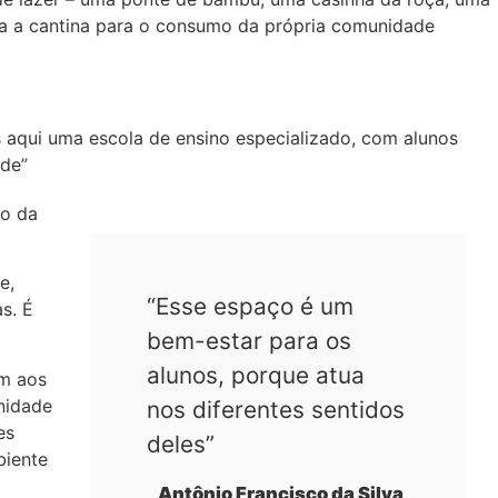
ara a cantina para o consumo da própria comunidade
 aqui uma escola de ensino especializado, com alunos
ade”
to da
e,
“Esse espaço é um
s. É
bem-estar para os
alunos, porque atua
em aos
nidade
nos diferentes sentidos
es
deles”
biente
Antônio Francisco da Silva,