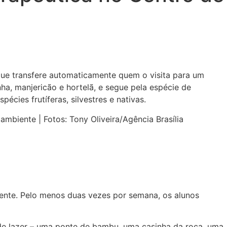
que transfere automaticamente quem o visita para um
ha, manjericão e hortelã, e segue pela espécie de
cies frutíferas, silvestres e nativas.
mbiente | Fotos: Tony Oliveira/Agência Brasília
ente. Pelo menos duas vezes por semana, os alunos
de lazer – uma ponte de bambu, uma casinha da roça, uma