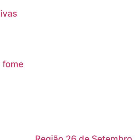
ivas
r fome
Região 26 de Setembro