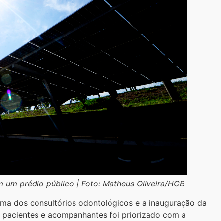
m um prédio público | Foto: Matheus Oliveira/HCB
rma dos consultórios odontológicos e a inauguração da
s pacientes e acompanhantes foi priorizado com a