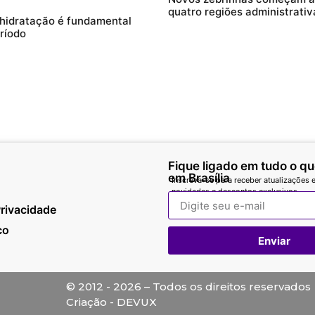
quatro regiões administrativ
 hidratação é fundamental
ríodo
Fique ligado em tudo o q
em Brasília
Inscreva-se para receber atualizações e
novidades e descontos exclusivos.
Privacidade
co
Enviar
© 2012 - 2026 – Todos os direitos reservados
Criação - DEVUX