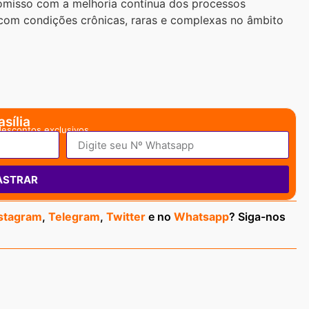
omisso com a melhoria contínua dos processos
 com condições crônicas, raras e complexas no âmbito
sília
descontos exclusivos.
ASTRAR
stagram
,
Telegram
,
Twitter
e no
Whatsapp
? Siga-nos