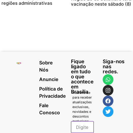
regiões administrativas
vacinação neste sábado (8)
Fique
Siga-nos
Sobre
ligado
nas
Nós
em tudo
redes.
o que
Anuncie
acontece
em
Política de
Brasília
Inscreva-se
Privacidade
para receber
atualizações
Fale
exclusivas,
Conosco
novidades e
descontos
exclusivos.