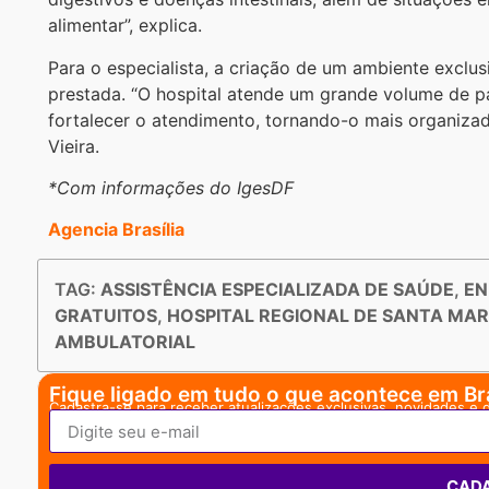
alimentar”, explica.
Para o especialista, a criação de um ambiente exclus
prestada. “O hospital atende um grande volume de p
fortalecer o atendimento, tornando-o mais organizado
Vieira.
*Com informações do IgesDF
Agencia Brasília
TAG:
ASSISTÊNCIA ESPECIALIZADA DE SAÚDE
,
EN
GRATUITOS
,
HOSPITAL REGIONAL DE SANTA MAR
AMBULATORIAL
Fique ligado em tudo o que acontece em Bra
Cadastra-se para receber atualizações exclusivas, novidades e 
CAD