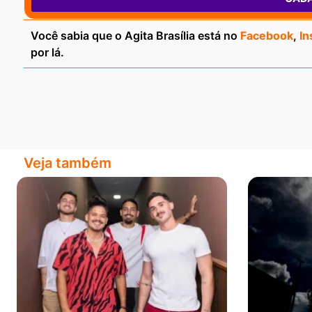
Você sabia que o Agita Brasília está no
Facebook
,
In
por lá.
Veja também