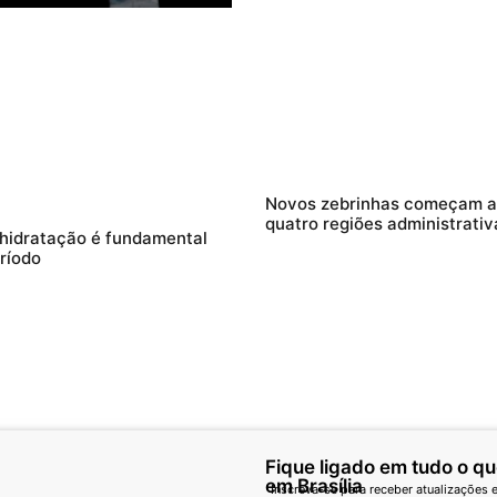
Novos zebrinhas começam a 
quatro regiões administrativ
 hidratação é fundamental
ríodo
Fique ligado em tudo o q
em Brasília
Inscreva-se para receber atualizações e