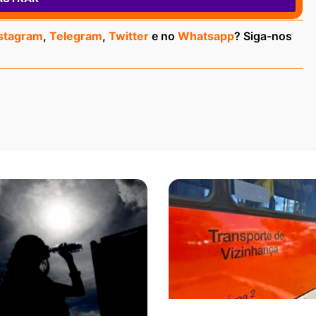
stagram
,
Telegram
,
Twitter
e no
Whatsapp
? Siga-nos