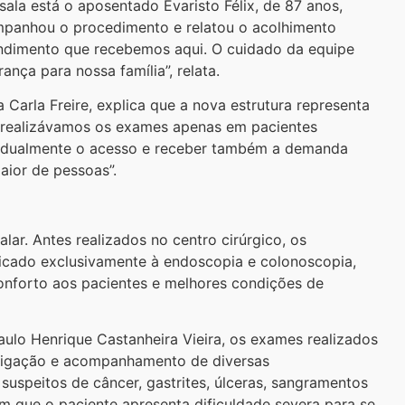
sala está o aposentado Evaristo Félix, de 87 anos,
ompanhou o procedimento e relatou o acolhimento
endimento que recebemos aqui. O cuidado da equipe
rança para nossa família”, relata.
Carla Freire, explica que a nova estrutura representa
, realizávamos os exames apenas em pacientes
radualmente o acesso e receber também a demanda
aior de pessoas”.
lar. Antes realizados no centro cirúrgico, os
cado exclusivamente à endoscopia e colonoscopia,
conforto aos pacientes e melhores condições de
ulo Henrique Castanheira Vieira, os exames realizados
stigação e acompanhamento de diversas
 suspeitos de câncer, gastrites, úlceras, sangramentos
em que o paciente apresenta dificuldade severa para se