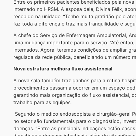
Entre os primeiros pacientes beneficiados pela nova 
internado no HRSM. A esposa dele, Divina Félix, ac
recebido na unidade. “Tenho muita gratidão pelo at
faz toda a diferença e traz mais tranquilidade e segu
A chefe do Serviço de Enfermagem Ambulatorial, Ana 
uma mudança importante para o serviço. “Até então
internados. Agora, teremos condições de ampliar g
regulada da rede pública, beneficiando um número m
Nova estrutura melhora fluxo assistencial
A nova sala também traz ganhos para a rotina hospita
procedimentos passam a ocorrer em um espaço dedi
garantindo mais organização do fluxo assistencial, 
trabalho para as equipes.
Segundo o médico endoscopista e cirurgião-geral Pa
no setor são fundamentais para o diagnóstico, inve
doenças. “Entre as principais indicações estão casos
digestivos e doenças intestinais, além de situações 