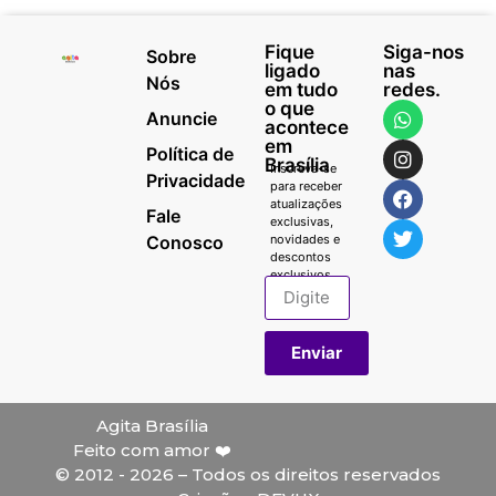
Fique
Siga-nos
Sobre
ligado
nas
Nós
em tudo
redes.
o que
Anuncie
acontece
em
Política de
Brasília
Inscreva-se
Privacidade
para receber
atualizações
Fale
exclusivas,
Conosco
novidades e
descontos
exclusivos.
Enviar
Agita Brasília
Feito com amor ❤️
© 2012 - 2026 – Todos os direitos reservados