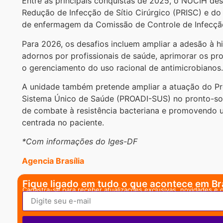
Entre as principais conquistas de 2025, o NUCIH de
Redução de Infecção de Sítio Cirúrgico (PRISC) e do
de enfermagem da Comissão de Controle de Infecção
Para 2026, os desafios incluem ampliar a adesão à hi
adornos por profissionais de saúde, aprimorar os pr
o gerenciamento do uso racional de antimicrobianos.
A unidade também pretende ampliar a atuação do Pr
Sistema Único de Saúde (PROADI-SUS) no pronto-soco
de combate à resistência bacteriana e promovendo u
centrada no paciente.
*Com informações do Iges-DF
Agencia Brasília
Fique ligado em tudo o que acontece em Bra
Cadastra-se para receber atualizações exclusivas, novidades e 