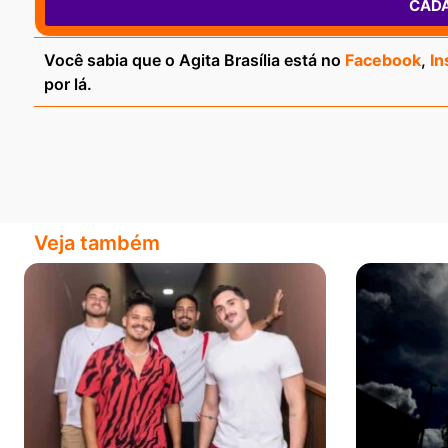
CAD
Você sabia que o Agita Brasília está no
Facebook
,
In
por lá.
Veja também