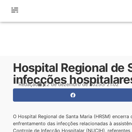
Hospital Regional de 
infecções hospitalar
Redação
22 de dezembro de 2025
21:02
O Hospital Regional de Santa Maria (HRSM) encerra
enfrentamento das infecções relacionadas à assistên
Controle de Infecção Hospitalar (NUCIH), referente