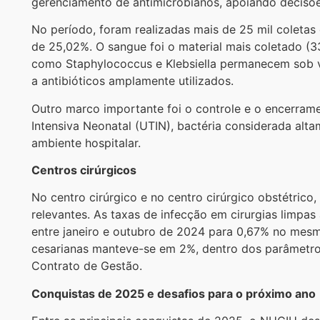
gerenciamento de antimicrobianos, apoiando decisões
No período, foram realizadas mais de 25 mil coletas 
de 25,02%. O sangue foi o material mais coletado (3
como Staphylococcus e Klebsiella permanecem sob vig
a antibióticos amplamente utilizados.
Outro marco importante foi o controle e o encerram
Intensiva Neonatal (UTIN), bactéria considerada alt
ambiente hospitalar.
Centros cirúrgicos
No centro cirúrgico e no centro cirúrgico obstétric
relevantes. As taxas de infecção em cirurgias limpa
entre janeiro e outubro de 2024 para 0,67% no mes
cesarianas manteve-se em 2%, dentro dos parâmetro
Contrato de Gestão.
Conquistas de 2025 e desafios para o próximo ano