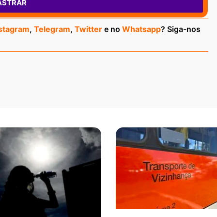
ASTRAR
stagram
,
Telegram
,
Twitter
e no
Whatsapp
? Siga-nos