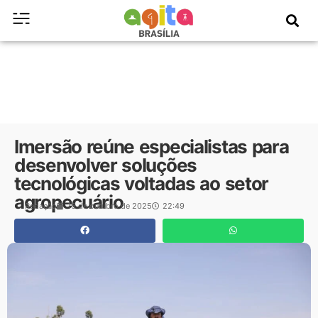
Imersão reúne especialistas para
desenvolver soluções
tecnológicas voltadas ao setor
agropecuário
Redação
16 de outubro de 2025
22:49