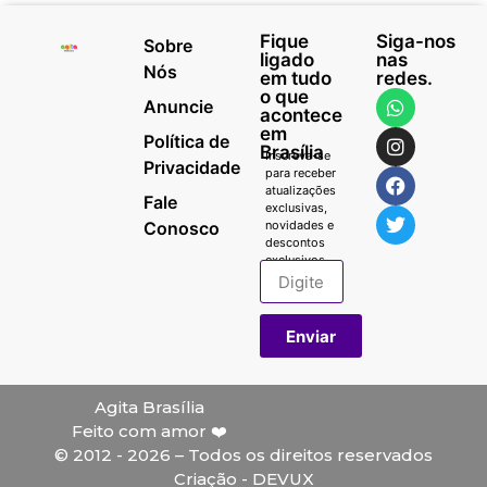
Fique
Siga-nos
Sobre
ligado
nas
Nós
em tudo
redes.
o que
Anuncie
acontece
em
Política de
Brasília
Inscreva-se
Privacidade
para receber
atualizações
Fale
exclusivas,
Conosco
novidades e
descontos
exclusivos.
Enviar
Agita Brasília
Feito com amor ❤️
© 2012 - 2026 – Todos os direitos reservados
Criação - DEVUX