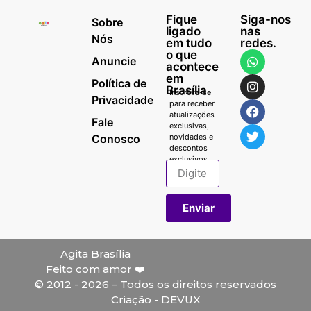
Fique
Siga-nos
Sobre
ligado
nas
Nós
em tudo
redes.
o que
Anuncie
acontece
em
Política de
Brasília
Inscreva-se
Privacidade
para receber
atualizações
Fale
exclusivas,
Conosco
novidades e
descontos
exclusivos.
Enviar
Agita Brasília
Feito com amor ❤️
© 2012 - 2026 – Todos os direitos reservados
Criação - DEVUX