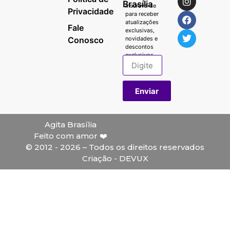
Brasília
Inscreva-se
Privacidade
para receber
atualizações
Fale
exclusivas,
Conosco
novidades e
descontos
exclusivos.
Enviar
Agita Brasília
Feito com amor ❤️
© 2012 - 2026 – Todos os direitos reservados
Criação - DEVUX