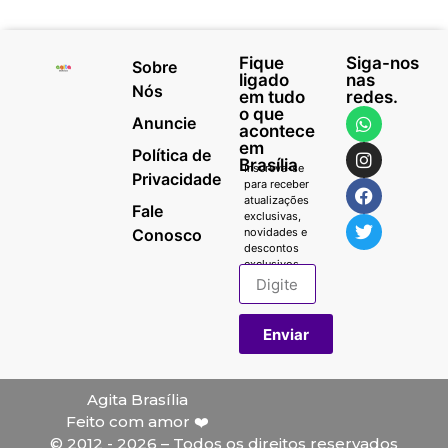
Fique
Siga-nos
Sobre
ligado
nas
Nós
em tudo
redes.
o que
Anuncie
acontece
em
Política de
Brasília
Inscreva-se
Privacidade
para receber
atualizações
Fale
exclusivas,
Conosco
novidades e
descontos
exclusivos.
Enviar
Agita Brasília
Feito com amor ❤️
© 2012 - 2026 – Todos os direitos reservados