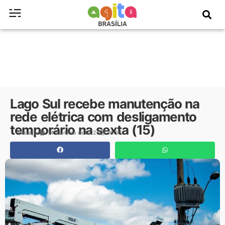
Lago Sul recebe manutenção na
rede elétrica com desligamento
temporário na sexta (15)
Redação
14 de maio de 2026
16:57