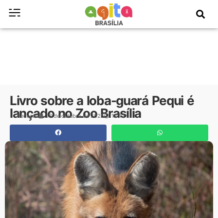
Livro sobre a loba-guará Pequi é
lançado no Zoo Brasília
Redação
13 de outubro de 2025
12:10