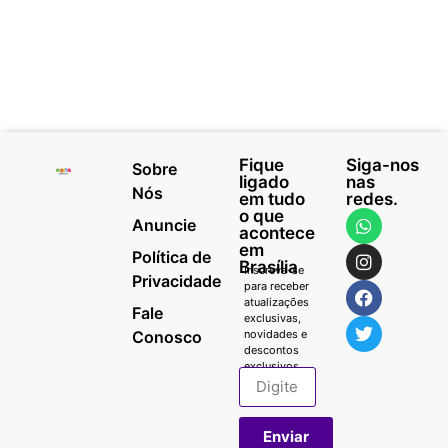
Fique
Siga-nos
Sobre
ligado
nas
Nós
em tudo
redes.
o que
Anuncie
acontece
em
Política de
Brasília
Inscreva-se
Privacidade
para receber
atualizações
Fale
exclusivas,
Conosco
novidades e
descontos
exclusivos.
Enviar