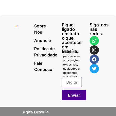
Fique
Siga-nos
Sobre
ligado
nas
Nós
em tudo
redes.
o que
Anuncie
acontece
em
Política de
Brasília
Inscreva-se
Privacidade
para receber
atualizações
Fale
exclusivas,
Conosco
novidades e
descontos
exclusivos.
Enviar
Agita Brasília