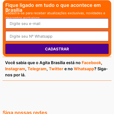
Fique ligado em tudo o que acontece em
Brasília
Cadastra-se para receber atualizações exclusivas, novidades e
descontos exclusivos.
CADASTRAR
Você sabia que o Agita Brasília está no
Facebook
,
Instagram
,
Telegram
,
Twitter
e no
Whatsapp
? Siga-
nos por lá.
Siga nossas redes