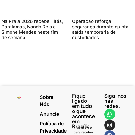
Na Praia 2026 recebe Titãs,
Operação reforça
Paralamas, Nando Reis e
segurança durante quinta
Simone Mendes neste fim
saída temporária de
de semana
custodiados
Fique
Siga-nos
Sobre
ligado
nas
Nós
em tudo
redes.
o que
Anuncie
acontece
em
Política de
Brasília
Inscreva-se
Privacidade
para receber