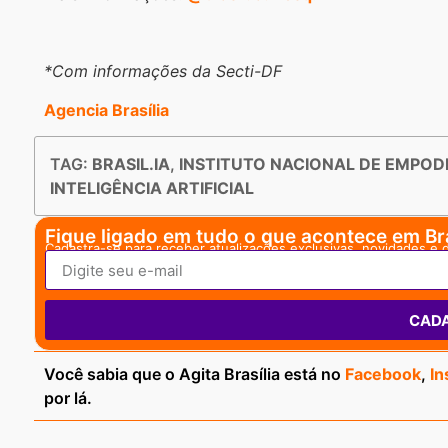
*Com informações da Secti-DF
Agencia Brasília
TAG:
BRASIL.IA
,
INSTITUTO NACIONAL DE EMPOD
INTELIGÊNCIA ARTIFICIAL
Fique ligado em tudo o que acontece em Bra
Cadastra-se para receber atualizações exclusivas, novidades e 
CAD
Você sabia que o Agita Brasília está no
Facebook
,
In
por lá.