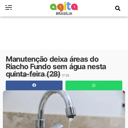
Manutenção deixa áreas do
Riacho Fundo sem água nesta
quinta-feira (28)
Redação
27 de maio de 2026
17:35