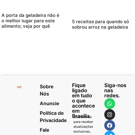
A porta da geladeira não é
o melhor lugar para este
5 receitas para quando só
alimento; veja por quê
sobrou arroz na geladeira
Fique
Siga-nos
Sobre
ligado
nas
Nós
em tudo
redes.
o que
Anuncie
acontece
em
Política de
Brasília
Inscreva-se
Privacidade
para receber
atualizações
Fale
exclusivas,