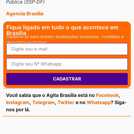
Pública (SSP-DF)
Agencia Brasília
Fique ligado em tudo o que acontece em
Brasília
Cadastra-se para receber atualizações exclusivas, novidades e
descontos exclusivos.
CADASTRAR
Você sabia que o Agita Brasília está no
Facebook
,
Instagram
,
Telegram
,
Twitter
e no
Whatsapp
? Siga-
nos por lá.