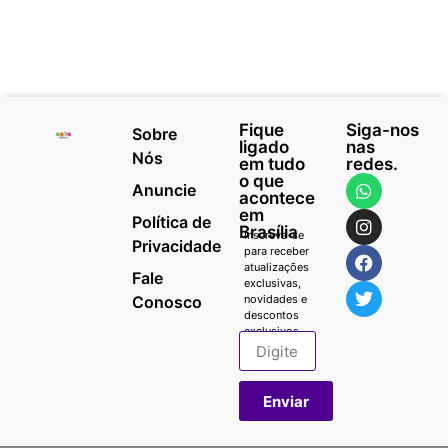
Fique
Siga-nos
Sobre
ligado
nas
Nós
em tudo
redes.
o que
Anuncie
acontece
em
Política de
Brasília
Inscreva-se
Privacidade
para receber
atualizações
Fale
exclusivas,
Conosco
novidades e
descontos
exclusivos.
Enviar