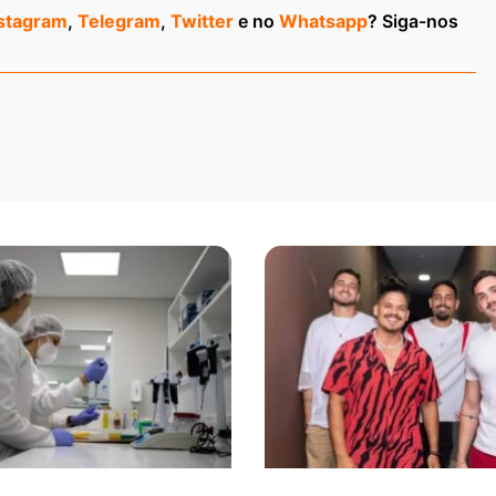
stagram
,
Telegram
,
Twitter
e no
Whatsapp
? Siga-nos