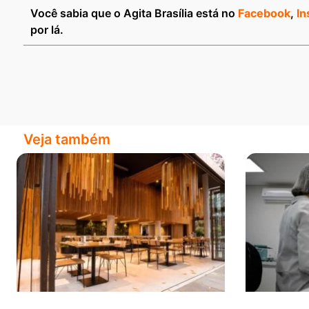
Você sabia que o Agita Brasília está no
Facebook
,
In
por lá.
Veja também