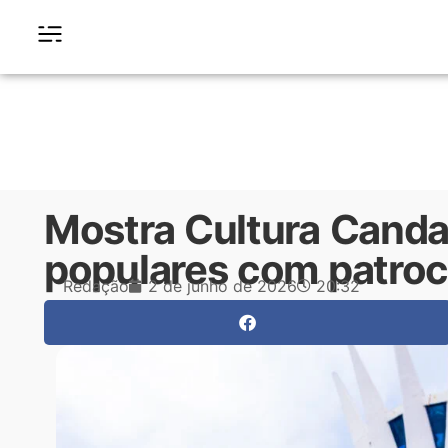
Mostra Cultura Canda
populares com patroc
Redação
2 de junho de 2026
20:32